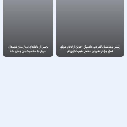
رئیس بیمارستان قمر بنی هاشم(ع) جوین از انجام موفق
تجلیل از ماماهای بیمارستان‌ شهیدان
عمل جراحی تعویض مفصل هیپ (بای‌پولار
مبینی به مناسبت روز جهانی ماما
همی‌آرتروپلاستی) در این مرکز درمانی خبر داد.