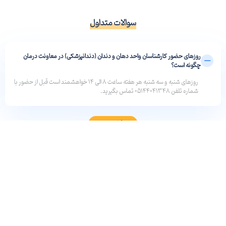
سوالات متداول
روزهای حضور کارشناسان واحد دهان و دندان (دندانپزشکی) در معاونت درمان
چگونه است؟
روزهای شنبه و سه شنبه هر هفته ساعت 8 الی 14 خواهشمند است قبل از حضور با
شماره تلفن 05144041348 تماس بگیرید.
جزئیات بیشتر