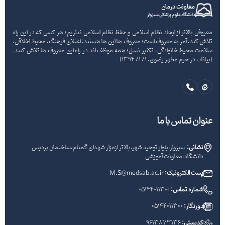
معاونت درمان
دانشگاه علوم پزشکی سبزوار
معروفی بالاتر از ایجاد نظام اسلامی و حفظ نظام اسلامی نداریم؛ هر کسی که در این راه
تلاش کند، آمر به معروف است؛ معروف ها این ها هستند: اعتلای فرهنگ، محیط اخلاقی،
سلامت محیط خانوادگی، تکثیر نسل؛ همه موظف اند در راه این معروف ها تلاش کنند.
(بیانات در حرم مطهر رضوی، 1/ 1/ 1394)
عنوان تماس با ما
نشانی:
سبزوار،بلوار توحید شهر،بالاتر ازمزار شهدای گمنام،ساختمان پردیس
دانشگاه،معاونت آموزشی
پست الکترونیک:
M.S@medsab.ac.ir
شماره تماس:
05144011300
دورنگار:
05144011300
کدپستی:
9613873136