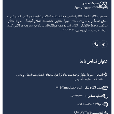
معاونت درمان
دانشگاه علوم پزشکی سبزوار
معروفی بالاتر از ایجاد نظام اسلامی و حفظ نظام اسلامی نداریم؛ هر کسی که در این راه
تلاش کند، آمر به معروف است؛ معروف ها این ها هستند: اعتلای فرهنگ، محیط اخلاقی،
سلامت محیط خانوادگی، تکثیر نسل؛ همه موظف اند در راه این معروف ها تلاش کنند.
(بیانات در حرم مطهر رضوی، 1/ 1/ 1394)
عنوان تماس با ما
نشانی:
سبزوار،بلوار توحید شهر،بالاتر ازمزار شهدای گمنام،ساختمان پردیس
دانشگاه،معاونت آموزشی
پست الکترونیک:
M.S@medsab.ac.ir
شماره تماس:
05144011300
دورنگار:
05144011300
کدپستی:
9613873136