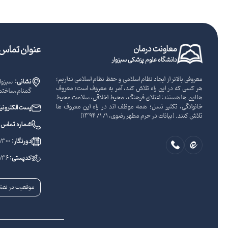
معاونت درمان
عنوان تماس ب
دانشگاه علوم پزشکی سبزوار
معروفی بالاتر از ایجاد نظام اسلامی و حفظ نظام اسلامی نداریم؛
نشانی:
سبزوار
هر کسی که در این راه تلاش کند، آمر به معروف است؛ معروف
گمنام،ساختما
ها این ها هستند: اعتلای فرهنگ، محیط اخلاقی، سلامت محیط
خانوادگی، تکثیر نسل؛ همه موظف اند در راه این معروف ها
پست الکترون
تلاش کنند. (بیانات در حرم مطهر رضوی، 1/ 1/ 1394)
شماره تماس:
دورنگار:
1300
کدپستی:
136
موقعیت در نقش