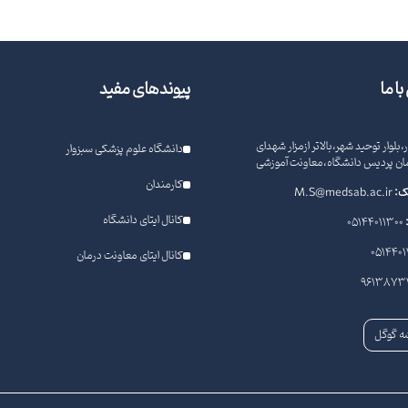
ا ما
پیوندهای مفید
،بلوار توحید شهر،بالاتر ازمزار شهدای
دانشگاه علوم پزشکی سبزوار
ن پردیس دانشگاه،معاونت آموزشی
کارمندان
یک:
M.S@medsab.ac.ir
کانال ایتای دانشگاه
05144011300
0514401
کانال ایتای معاونت درمان
9613873
ه گوگل