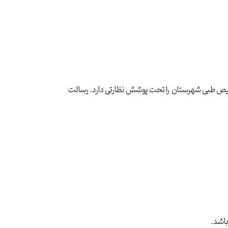
زیرمجموعه حوزه معاونت درمان دانشگاه علوم پزشکی سبزوار بوده و تعداد 34 آزمایشگاه تشخیص طبی شهرستان را تحت پوشش نظارتی دارد. رسالت
باشد
.