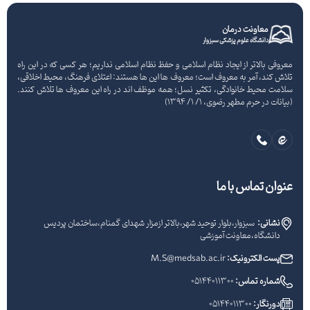
معاونت درمان
دانشگاه علوم پزشکی سبزوار
معروفی بالاتر از ایجاد نظام اسلامی و حفظ نظام اسلامی نداریم؛ هر کسی که در این راه
تلاش کند، آمر به معروف است؛ معروف ها این ها هستند: اعتلای فرهنگ، محیط اخلاقی،
سلامت محیط خانوادگی، تکثیر نسل؛ همه موظف اند در راه این معروف ها تلاش کنند.
(بیانات در حرم مطهر رضوی، 1/ 1/ 1394)
عنوان تماس با ما
نشانی:
سبزوار،بلوار توحید شهر،بالاتر ازمزار شهدای گمنام،ساختمان پردیس
دانشگاه،معاونت آموزشی
پست الکترونیک:
M.S@medsab.ac.ir
شماره تماس:
05144011300
دورنگار:
05144011300