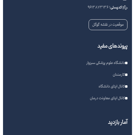
کدپستی:
9613873136
موقعیت در نقشه گوگل
پیوندهای مفید
دانشگاه علوم پزشکی سبزوار
کارمندان
کانال ایتای دانشگاه
کانال ایتای معاونت درمان
آمار بازدید