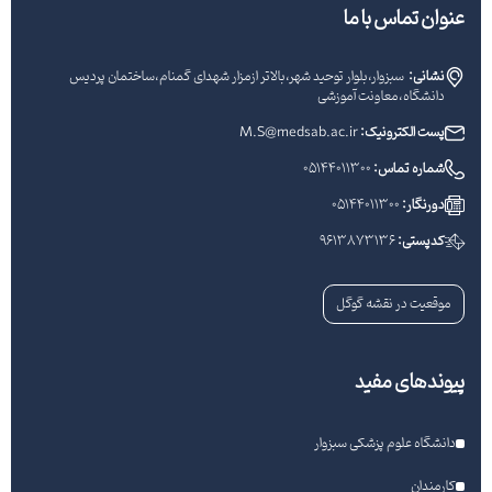
عنوان تماس با ما
نشانی:
سبزوار،بلوار توحید شهر،بالاتر ازمزار شهدای گمنام،ساختمان پردیس
دانشگاه،معاونت آموزشی
پست الکترونیک:
M.S@medsab.ac.ir
شماره تماس:
05144011300
دورنگار:
05144011300
کدپستی:
9613873136
موقعیت در نقشه گوگل
پیوندهای مفید
دانشگاه علوم پزشکی سبزوار
کارمندان