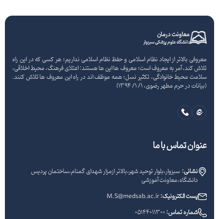
معاونت درمان
دانشگاه علوم پزشکی سبزوار
معروفی بالاتر از ایجاد نظام اسلامی و حفظ نظام اسلامی نداریم؛ هر کسی که در این راه
تلاش کند، آمر به معروف است؛ معروف ها این ها هستند: اعتلای فرهنگ، محیط اخلاقی،
سلامت محیط خانوادگی، تکثیر نسل؛ همه موظف اند در راه این معروف ها تلاش کنند.
(بیانات در حرم مطهر رضوی، 1/ 1/ 1394)
عنوان تماس با ما
نشانی:
سبزوار،بلوار توحید شهر،بالاتر ازمزار شهدای گمنام،ساختمان پردیس
دانشگاه،معاونت آموزشی
پست الکترونیک:
M.S@medsab.ac.ir
شماره تماس:
05144011300