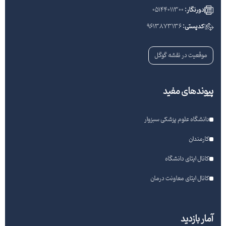
دورنگار:
05144011300
کدپستی:
9613873136
موقعیت در نقشه گوگل
پیوندهای مفید
دانشگاه علوم پزشکی سبزوار
کارمندان
کانال ایتای دانشگاه
کانال ایتای معاونت درمان
آمار بازدید