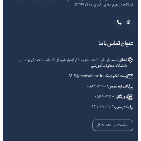
(بیانات در حرم مطهر رضوی، 1/ 1/ 1394)
عنوان تماس با ما
نشانی:
سبزوار،بلوار توحید شهر،بالاتر ازمزار شهدای گمنام،ساختمان پردیس
دانشگاه،معاونت آموزشی
پست الکترونیک:
M.S@medsab.ac.ir
شماره تماس:
05144011300
دورنگار:
05144011300
کدپستی:
9613873136
موقعیت در نقشه گوگل